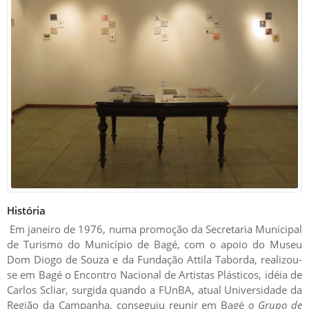
História
Em janeiro de 1976, numa promoção da Secretaria Municipal
de Turismo do Município de Bagé, com o apoio do Museu
Dom Diogo de Souza e da Fundação Attila Taborda, realizou-
se em Bagé o Encontro Nacional de Artistas Plásticos, idéia de
Carlos Scliar, surgida quando a FUnBA, atual Universidade da
Região da Campanha, conseguiu reunir em Bagé
o Grupo de