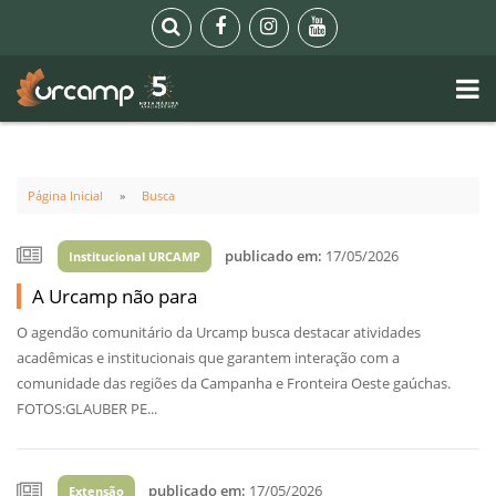
Página Inicial
Busca
publicado em:
17/05/2026
Institucional URCAMP
A Urcamp não para
O agendão comunitário da Urcamp busca destacar atividades
acadêmicas e institucionais que garantem interação com a
comunidade das regiões da Campanha e Fronteira Oeste gaúchas.
FOTOS:GLAUBER PE...
publicado em:
17/05/2026
Extensão