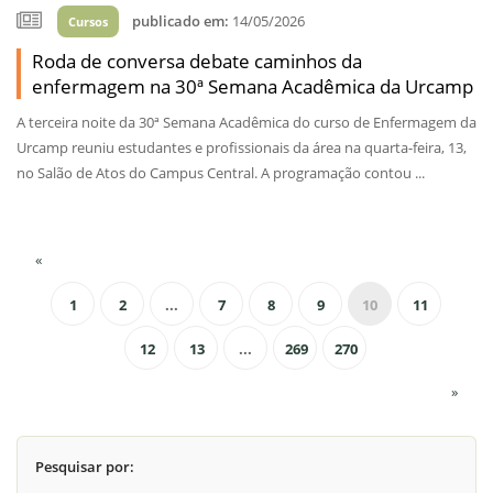
publicado em:
14/05/2026
Cursos
Roda de conversa debate caminhos da
enfermagem na 30ª Semana Acadêmica da Urcamp
A terceira noite da 30ª Semana Acadêmica do curso de Enfermagem da
Urcamp reuniu estudantes e profissionais da área na quarta-feira, 13,
no Salão de Atos do Campus Central. A programação contou ...
«
1
2
...
7
8
9
10
11
12
13
...
269
270
»
Pesquisar por: