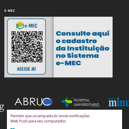
E-MEC
Permitir que urcamp.edu.br envie notificações
Web Push para seu computador.