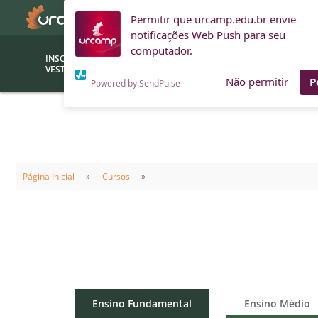
Permitir que urcamp.edu.br envie
notificações Web Push para seu
computador.
INSCRIÇÕES
BOLSAS E
VESTIBULAR
FINANCIAMENTOS
Não permitir
P
Powered by SendPulse
Bolsas
Editor
(funcionários/professores)
Inova
Bolsas Sociais
Consult
Página Inicial
Cursos
PROUNI
Clínic
Convênios (empresas)
Núcleo
Descontos
Fiscal
Financiamentos
Labora
INTEC
Saiba como ingressar na
Ensino Fundamental
Ensino Médio
Fale com um aten
URCAMP
Labora