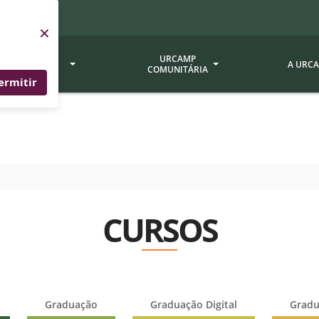
×
SERVIÇOS
URCAMP
A URC
URCAMP
COMUNITÁRIA
ermitir
a - EDIURCAMP
Hospital Universitário
Fundação Att
ção Urcamp
Jornal Minuano
Avaliação Ins
Urcamp
oria Jr.
Museu Dom Diogo de Souza
Museu da Gravura
Comissão Pró
a Veterinária (BAGÉ)
Avaliação (CP
CURSOS
Desenvolvimento Regional
 de Apoio Contábil e
Documentos / 
Nossos Campi - Alegrete,
Resoluções
Bagé, Dom Pedrito, São
tório de Solos -
Gabriel, Santana do
Documentação
Livramento
Graduação
Graduação Digital
Gradu
dente!!
Editais / Vag
tório de Análise de