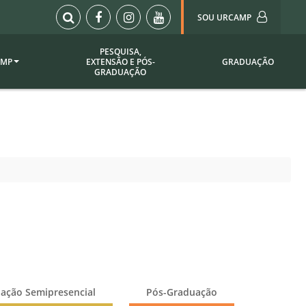
SOU URCAMP
PESQUISA,
AMP
EXTENSÃO E PÓS-
GRADUAÇÃO
Sou Urcamp (Portal)
GRADUAÇÃO
Biblioteca
Biblioteca Virtual
ila Taborda
Enade Urcamp
titucional
Intranet
Plataforma Moodle
pria de
A)
Setor de Registros
Acadêmicos
Portarias /
SOU I
 Institucional
Webdiário
ação Semipresencial
Pós-Graduação
Webmail
as