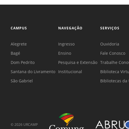
CAMPUS
NAVEGAÇÃO
SERVIÇOS
Alegrete
Ingresso
Ouvidoria
Bagé
Ensino
Fale Conosco
Dom Pedrito
Pesquisa e Extensão
Trabalhe Cono
Santana do Livramento
Institucional
Biblioteca Virt
São Gabriel
Bibliotecas d
©
2026
URCAMP