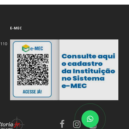
Normas Laboratório
de Materiais
Normas Laboratório
E-MEC
de Zoologia
Normas Laboratório
-110
de Química
Normas Laboratório
de Botânica
Normas Laboratório
de Informática
Guia Acadêmico
Regimento
Institucional URCAMP