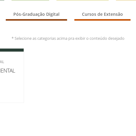
Vídeo Institucional Fazer
es - INTEC
Institucional
Urcamp Faz Bem
Pós-Graduação Digital
Cursos de Extensão
tório de
Internacional
nologia Vegetal -
Trabalhe Con
Eleições Cons
* Selecione as categorias acima pra exibir o conteúdo desejado
tório de
FAT 2024
iologia de Alimentos
Ouvidoria
C
AL
PDI - Plano d
tório de Materiais
ENTAL
Desenvolvim
úcleo de Prática
Institucional
ca) - Bagé, Santana do
ento, São Gabriel e
te
Núcleo de Práticas
úde