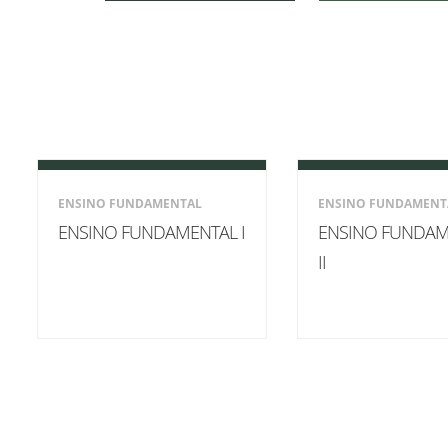
Sement
Labora
Biotec
INTEC
Labora
Microb
- INTE
ENSINO FUNDAMENTAL
ENSINO FUNDAMENT
Labora
ENSINO FUNDAMENTAL I
ENSINO FUNDAM
II
NPJ (N
Jurídi
Livram
Alegre
NPS - 
em Sa