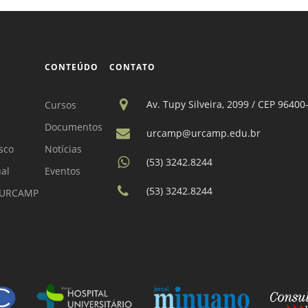
CONTEÚDO
CONTATO
Av. Tupy Silveira, 2099 / CEP 96400
Cursos
Documentos
urcamp@urcamp.edu.br
sco
Notícias
(53) 3242.8244
ual
Eventos
(53) 3242.8244
a URCAMP