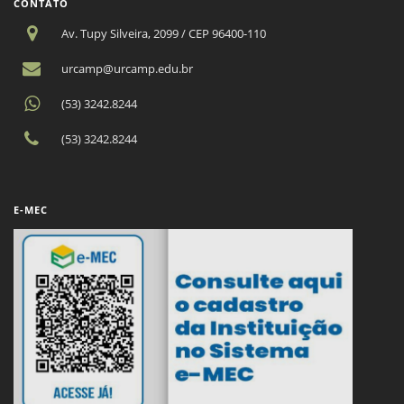
CONTATO
Av. Tupy Silveira, 2099 / CEP 96400-110
urcamp@urcamp.edu.br
(53) 3242.8244
(53) 3242.8244
E-MEC