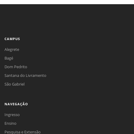
CAMPUS
Alegrete
Bagé
Dom Pedrito
Santana do Livramento
São Gabriel
NAVEGAÇÃO
Ingresso
Ensino
Pesquisa e Extensão