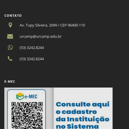
CONTATO
Av. Tupy Silveira, 2099 / CEP 96400-110
urcamp@urcamp.edu.br
(53) 3242.8244
(53) 3242.8244
E-MEC