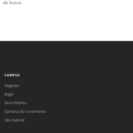
de busca.
CAMPUS
Alegrete
Bagé
Dom Pedrito
Santana do Livramento
São Gabriel