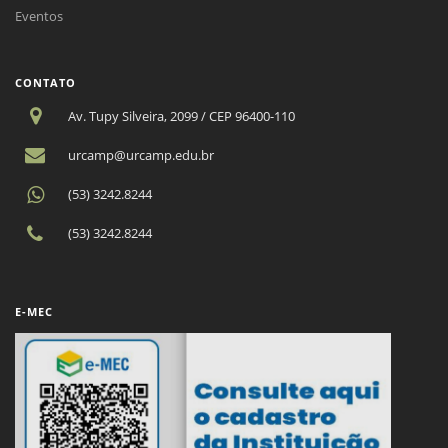
Eventos
CONTATO
Av. Tupy Silveira, 2099 / CEP 96400-110
urcamp@urcamp.edu.br
(53) 3242.8244
(53) 3242.8244
E-MEC