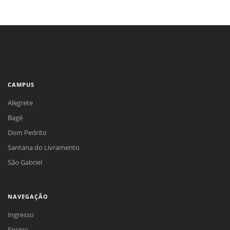
CAMPUS
Alegrete
Bagé
Dom Pedrito
Santana do Livramento
São Gabriel
NAVEGAÇÃO
Ingresso
Ensino