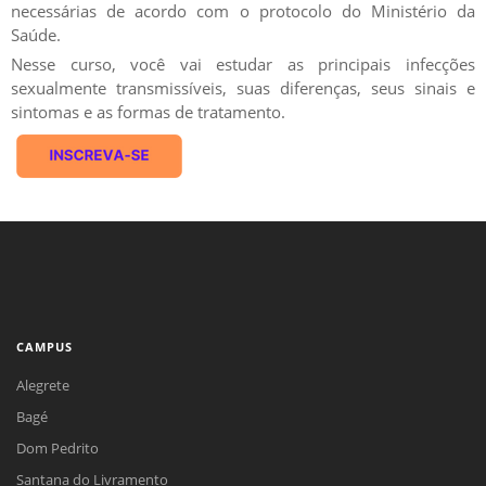
necessárias de acordo com o protocolo do Ministério da
Saúde.
Nesse curso, você vai estudar as principais infecções
sexualmente transmissíveis, suas diferenças, seus sinais e
sintomas e as formas de tratamento.
CAMPUS
Alegrete
Bagé
Dom Pedrito
Santana do Livramento