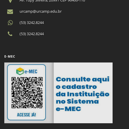
Av. Tupy Silveira, 2099 / CEP 96400-110
urcamp@urcamp.edu.br
(53) 3242.8244
(53) 3242.8244
E-MEC