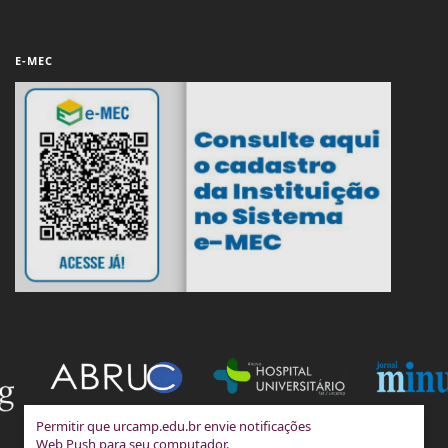
E-MEC
Permitir que urcamp.edu.br envie notificações
Web Push para seu computador.