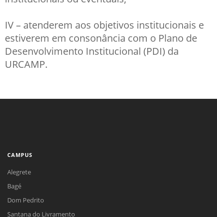
IV – atenderem aos objetivos institucionais e
estiverem em consonância com o Plano de
Desenvolvimento Institucional (PDI) da
URCAMP.
CAMPUS
Alegrete
Bagé
Dom Pedrito
Santana do Livramento