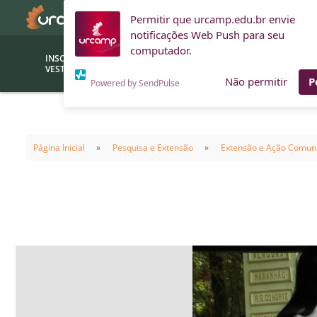
Permitir que urcamp.edu.br envie
notificações Web Push para seu
computador.
INSCRIÇÕES
BOLSAS E
VESTIBULAR
FINANCIAMENTOS
Não permitir
P
Powered by SendPulse
Bolsas
Editor
(funcionários/professores)
Página Inicial
Pesquisa e Extensão
Extensão e Ação Comuni
Inova
Bolsas Sociais
Consult
PROUNI
Clínic
Convênios (empresas)
Núcleo
Descontos
Fiscal
Financiamentos
Labora
INTEC
Saiba como ingressar na
Fale com um aten
URCAMP
Labora