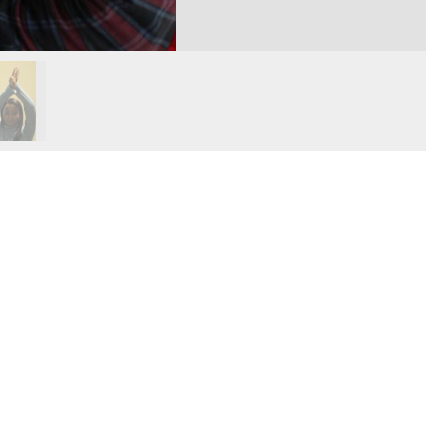
Normas Laboratório
de Materiais
Normas Laboratório
de Zoologia
Normas Laboratório
de Química
Normas Laboratório
de Botânica
Normas Laboratório
de Informática
Guia Acadêmico
Regimento
Institucional URCAMP