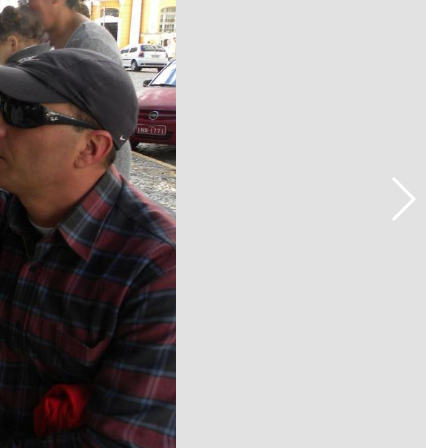
Prova de Proficiência
Manual de TCC
ização
Estruturação de TCC
osco
Calendário
elho Fiscal -
Acadêmico
Manual de Segurança
- Laboratórios da
e
Saúde
ento
Regimento CEUA
 2023-2027
Orientação para
Descarte - URCAMP
Normas Laboratório
de Física
Normas Laboratório
de Topografia