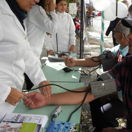
Vídeo Institucional Fazer
es - INTEC
Institucional
Urcamp Faz Bem
tório de
Internacional
nologia Vegetal -
Trabalhe Con
Eleições Cons
tório de
FAT 2024
iologia de Alimentos
Ouvidoria
C
PDI - Plano d
tório de Materiais
Desenvolvim
úcleo de Prática
Institucional
ca) - Bagé, Santana do
ento, São Gabriel e
te
Núcleo de Práticas
úde