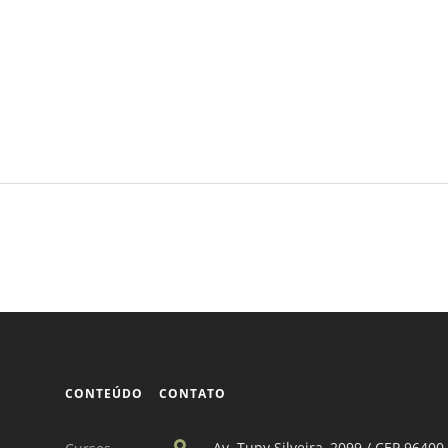
CONTEÚDO
CONTATO
Av. Tupy Silveira, 2099 / CEP 96400