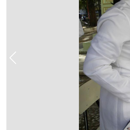
Sement
Labora
Biotec
INTEC
Labora
Microb
- INTE
Labora
NPJ (N
Jurídi
Livram
Alegre
NPS - 
em Sa