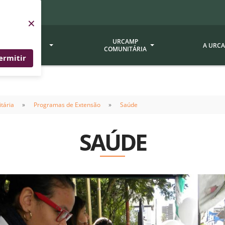
×
SERVIÇOS
URCAMP
A URC
URCAMP
COMUNITÁRIA
ermitir
a - EDIURCAMP
Hospital Universitário
Fundação Att
tária
Programas de Extensão
Saúde
ção Urcamp
Jornal Minuano
Avaliação Ins
Urcamp
oria Jr.
Museu Dom Diogo de Souza
SAÚDE
Museu da Gravura
Comissão Pró
a Veterinária (BAGÉ)
Avaliação (CP
Desenvolvimento Regional
 de Apoio Contábil e
Documentos / 
Nossos Campi - Alegrete,
Resoluções
Bagé, Dom Pedrito, São
tório de Solos -
Gabriel, Santana do
Documentação
Livramento
dente!!
Editais / Vag
tório de Análise de