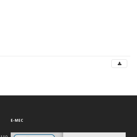
E-MEC
-110