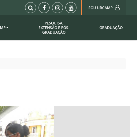
SOU URCAMP
PESQUISA,
AMP
EXTENSÃO E PÓS-
GRADUAÇÃO
Sou Urcamp (Portal)
GRADUAÇÃO
Biblioteca
Biblioteca Virtual
ila Taborda
Enade Urcamp
titucional
Intranet
Plataforma Moodle
pria de
A)
Setor de Registros
Acadêmicos
Portarias /
SOU I
 Institucional
Webdiário
Webmail
as