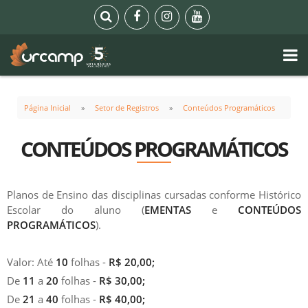
Página Inicial
Setor de Registros
Conteúdos Programáticos
CONTEÚDOS PROGRAMÁTICOS
Planos de Ensino das disciplinas cursadas conforme Histórico
Escolar do aluno (
EMENTAS
e
CONTEÚDOS
PROGRAMÁTICOS
).
Valor: Até
10
folhas -
R$ 20,00;
De
11
a
20
folhas -
R$ 30,00;
De
21
a
40
folhas -
R$ 40,00;