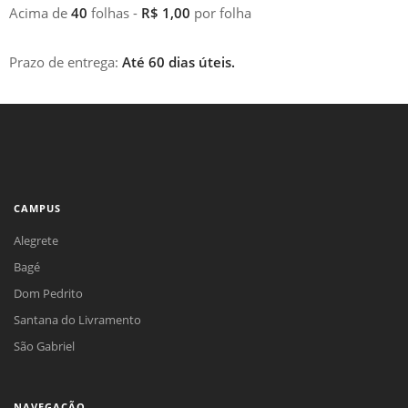
Acima de
40
folhas -
R$ 1,00
por folha
Prazo de entrega:
Até 60 dias úteis.
CAMPUS
Alegrete
Bagé
Dom Pedrito
Santana do Livramento
São Gabriel
NAVEGAÇÃO