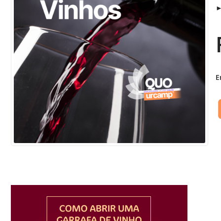
►
Sement
Labora
Biotec
INTEC
Labora
E
Microb
- INTE
Labora
NPJ (N
Jurídi
Livram
Alegre
NPS - 
em Sa