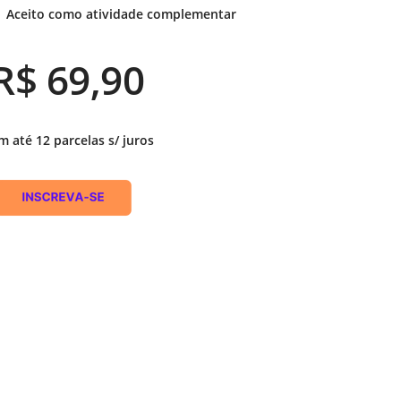
Vídeo Institucional Fazer
 Aceito como atividade complementar
es - INTEC
Institucional
Urcamp Faz Bem
tório de
Internacional
R$ 69,90
nologia Vegetal -
Trabalhe Con
Eleições Cons
tório de
FAT 2024
m até 12 parcelas s/ juros
iologia de Alimentos
Ouvidoria
C
PDI - Plano d
tório de Materiais
Desenvolvim
úcleo de Prática
Institucional
ca) - Bagé, Santana do
ento, São Gabriel e
te
Núcleo de Práticas
úde