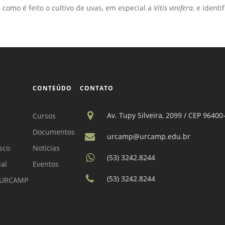
 como é feito o cultivo de uvas, em especial a
Vitis vinifera
, e ident
CONTEÚDO
CONTATO
Av. Tupy Silveira, 2099 / CEP 96400
Cursos
Documentos
urcamp@urcamp.edu.br
sco
Notícias
(53) 3242.8244
ual
Eventos
(53) 3242.8244
a URCAMP