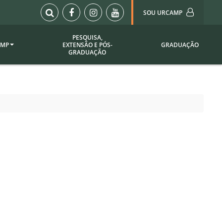
SOU URCAMP
PESQUISA,
AMP
EXTENSÃO E PÓS-
GRADUAÇÃO
Sou Urcamp (Portal)
GRADUAÇÃO
Biblioteca
Biblioteca Virtual
ila Taborda
Enade Urcamp
titucional
Intranet
Plataforma Moodle
pria de
A)
Setor de Registros
Acadêmicos
Portarias /
SOU I
 Institucional
Webdiário
Webmail
as