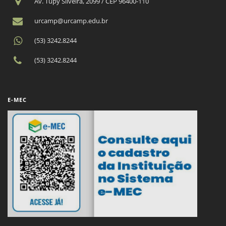
Av. Tupy Silveira, 2099 / CEP 96400-110
urcamp@urcamp.edu.br
(53) 3242.8244
(53) 3242.8244
E-MEC