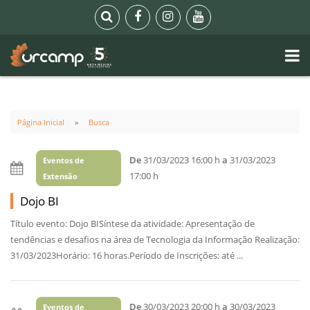
Página Inicial
Busca
De
31/03/2023 16:00 h
a
31/03/2023
Eventos de
17:00 h
Extensão
Dojo BI
Título evento: Dojo BISíntese da atividade: Apresentação de
tendências e desafios na área de Tecnologia da Informação Realização:
31/03/2023Horário: 16 horas.Período de Inscrições: até ...
De
30/03/2023 20:00 h
a
30/03/2023
Eventos de