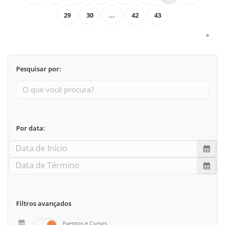
29
30
...
42
43
»
Pesquisar por:
Por data:
Filtros avançados
Eventos e Cursos