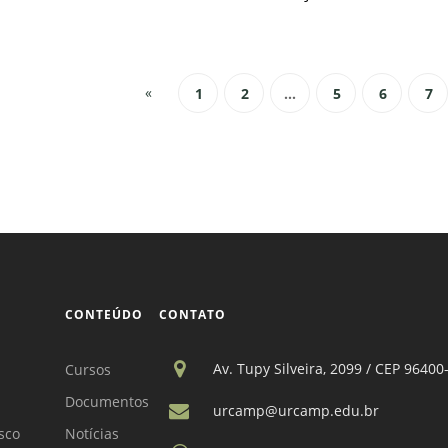
«
1
2
...
5
6
7
CONTEÚDO
CONTATO
Av. Tupy Silveira, 2099 / CEP 96400
Cursos
Documentos
urcamp@urcamp.edu.br
sco
Notícias