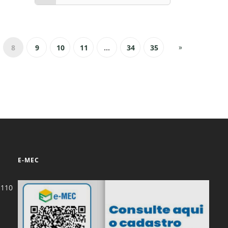
»
8
9
10
11
...
34
35
E-MEC
-110