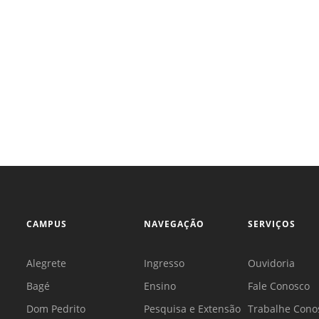
CAMPUS
NAVEGAÇÃO
SERVIÇOS
Alegrete
Ingresso
Ouvidoria
Bagé
Ensino
Fale Conosco
Dom Pedrito
Pesquisa e Extensão
Trabalhe Cono