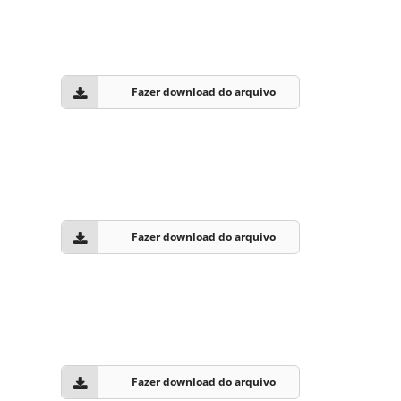
Normas Laboratório
de Materiais
Normas Laboratório
Fazer download do arquivo
de Zoologia
Normas Laboratório
de Química
Normas Laboratório
de Botânica
Fazer download do arquivo
Normas Laboratório
de Informática
Guia Acadêmico
Regimento
Institucional URCAMP
Fazer download do arquivo