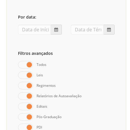
Sement
Labora
Por data:
Biotec
INTEC
Labora
Microb
Filtros avançados
- INTE
Todos
Labora
Leis
NPJ (N
Jurídi
Regimentos
Livram
Relatórios de Autoavaliação
Alegre
Editais
NPS - 
Pós-Graduação
em Sa
PDI