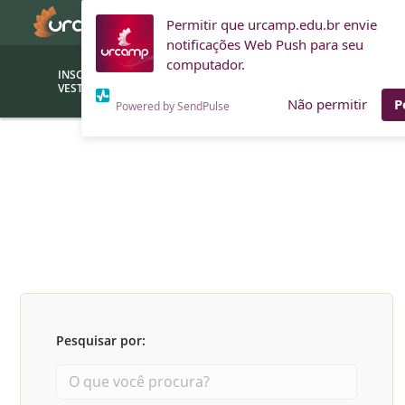
Permitir que urcamp.edu.br envie
notificações Web Push para seu
computador.
INSCRIÇÕES
BOLSAS E
VESTIBULAR
FINANCIAMENTOS
Não permitir
P
Powered by SendPulse
Bolsas
Editor
(funcionários/professores)
Inova
Bolsas Sociais
Consult
PROUNI
Clínic
Convênios (empresas)
Núcleo
Descontos
Fiscal
Pesquisar por:
Financiamentos
Labora
INTEC
Saiba como ingressar na
Fale com um aten
URCAMP
Labora